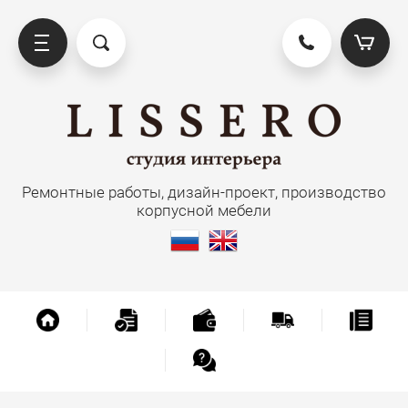
рпусная мебель
Ремонтные работы, дизайн-проект, производство
Кухня
корпусной мебели
Прихожая
Гардеробная
Мебель для ванной
Мебель для гостиной и