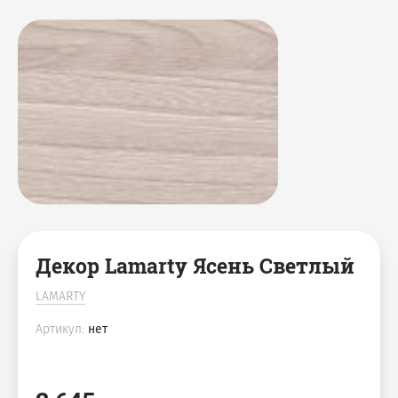
спальни
Мебель для детских комнат
Декор Lamarty Ясень Светлый
LAMARTY
Артикул:
нет