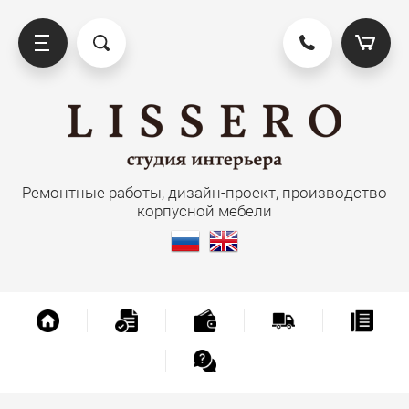
рпусная мебель
Ремонтные работы, дизайн-проект, производство
Кухня
корпусной мебели
Прихожая
Гардеробная
Мебель для ванной
Мебель для гостиной и