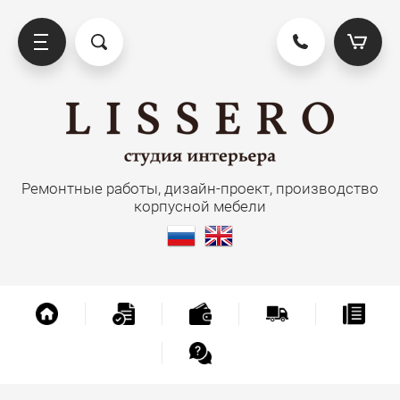
рпусная мебель
Ремонтные работы, дизайн-проект, производство
Кухня
корпусной мебели
Прихожая
Гардеробная
Мебель для ванной
Мебель для гостиной и